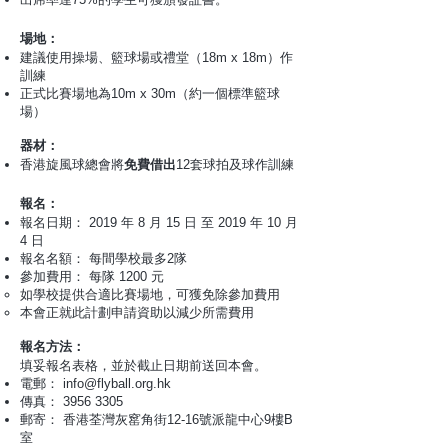
場地：
建議使用操場、籃球場或禮堂（18m x 18m）作
訓練
正式比賽場地為10m x 30m（約一個標準籃球
場）
器材：
香港旋風球總會將
免費借出
12套球拍及球作訓練
報名：
報名日期： 2019 年 8 月 15 日 至 2019 年 10 月
4 日
報名名額： 每間學校最多2隊
參加費用： 每隊 1200 元
如學校提供合適比賽場地，可獲免除參加費用
本會正就此計劃申請資助以減少所需費用
報名方法：
填妥報名表格，並於截止日期前送回本會。
電郵：
info@flyball.org.hk
傳真：
3956 3305
郵寄： 香港荃灣灰窰角街12-16號派龍中心9樓B
室