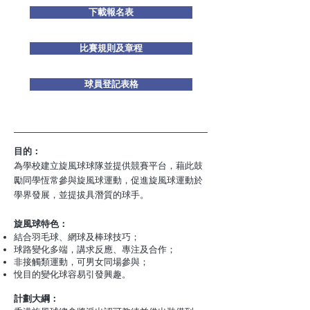
下載報名表
比賽規則及章程
球員登記表格
目的：
為學校建立旋風球球隊並提供競賽平台，藉此鼓
勵同學恆常參與旋風球運動，促進旋風球運動於
學界發展，並提拔具潛質的球手。
旋風球特色：
結合羽毛球、網球及棒球技巧；
球路變化多端，講求反應、專注及合作；
非接觸類運動，可男女同場參與；
悅目的變化球容易引發興趣。
計劃大綱：