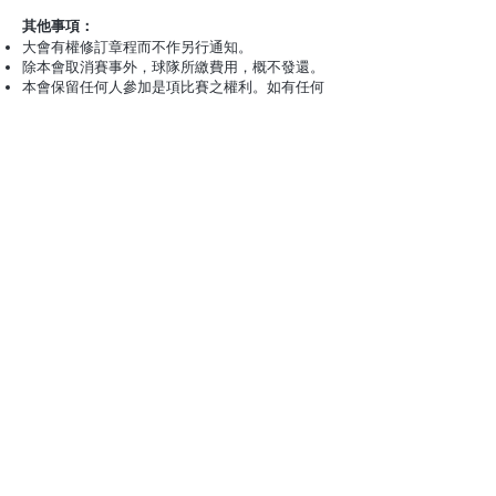
其他事項：
大會有權修訂章程而不作另行通知。
除本會取消賽事外，球隊所繳費用，概不發還。
本會保留任何人參加是項比賽之權利。如有任何
爭議，本會及賽會有權作出最後決定，不得異
議。
查詢：
電郵：
info@flyball.org.hk
電話：
9164 5035
(義務秘書署) (電話查詢請註明
有關旋風球總會新秀賽事宜)
工作人員招募：
本會誠意邀請各界人士於比賽日參與其中！
誠邀
各位旋風球教練、裁判及球手們到場擔任比賽各
個工作位置，例如裁判、司線員、記錄員等。
請以真實姓名登記，以便本會發出感謝狀致意。
工作人員登記