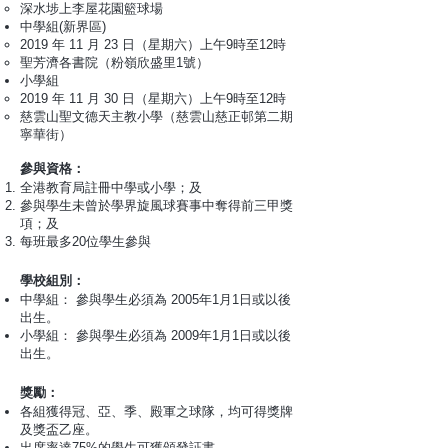
深水埗上李屋花園籃球場
中學組(新界區)
2019 年 11 月 23 日（星期六）上午9時至12時
聖芳濟各書院（粉嶺欣盛里1號）
小學組
2019 年 11 月 30 日（星期六）上午9時至12時
慈雲山聖文德天主教小學（慈雲山慈正邨第二期
寧華街）
參與資格：
全港教育局註冊中學或小學；及
參與學生未曾於學界旋風球賽事中奪得前三甲獎
項；及
每班最多20位學生參與
學校組別：
中學組： 參與學生必須為 2005年1月1日或以後
出生。
小學組： 參與學生必須為 2009年1月1日或以後
出生。
獎勵：
各組獲得冠、亞、季、殿軍之球隊，均可得獎牌
及獎盃乙座。
出席率達75%的學生可獲頒發証書。