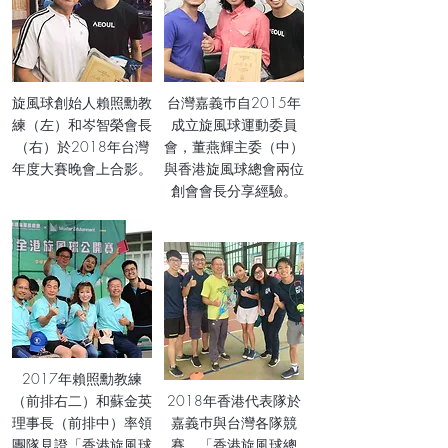
旋風球創始人賴照勳教
台灣嘉義巿​自2015年
練（左）和岑智榮會長
成立旋風球運動委員
（右）於2018年台灣
會，董燕輝主委（中）
年度大賽晚會上合影。
與香港旋風球總會兩位
創會會長分享經驗。
2017年賴照勳教練
（前排右二）和蘇金英
2018年香港代表隊於
理事長（前排中）率領
嘉義巿與台灣各隊競
團隊見證「香港旋風球
賽，「香港旋風球總