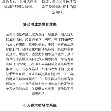
最為普及，於各大商店
軌道，而22g黃色球成
或網店都可以買到。
為了旋風球比賽中的指
定用球。
於台灣成為體育運動
台灣賴照勳教練以此為基礎，發展成一個具規範
的運動項目。結合羽毛球、網球、棒球的運動技
巧及比賽規則，應用到手腕、手肘、手臂甚至腰
部的肌肉，發揮變化球的傳接特質，挑戰球手的
反應力、專注力、應變力和團隊合作能力，創作
出單打比賽以及獨特的六人團體比賽，命名為旋
風球（Flyball）。在2005年獨自成立旋風球運動
推廣中心，並改良器材，創作出專利球拍，提升
球手運動表現，令旋風球更具有競技性。2013年
台灣旋風球教練團成立「中華民國旋風球體育發
展協會」，一直不遺餘力到台灣各大小校園巡迴
免費做示範教學，並舉辦大小比賽，廣受歡迎且
迴響熱烈。
引入香港並發展系統