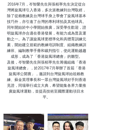
2016年7月，岑智榮先生與張栢寧先生決定從台
灣將旋風球引入香港，多次派教練到台灣取經，
除了從賴教練及台灣球手身上學會了旋風球基本
技巧外，亦引進了台灣的專利球拍及其他球具。
同年開始於中小學開始推廣，深受學生歡迎，證
明旋風球亦合適在香港發展，有能力成為普及運
動之一。為了讓旋風球更標準化和具體育訓練元
素，開始建立規範的教練培訓制度、組織教練訓
練班、編制教學手冊和裁判指引，使此運動越趨
成形，成為了「香港旋風球總會」的雛型。
及後，岑智榮先生與張栢寧先生籌備組織「香港
旋風球總會」，於2017年7月舉辦了首屆「香港
旋風球公開賽」，邀請到台灣旋風球始祖賴教
練、蘇金英理事長和一眾台灣旋風球好手到香港
見證，同場舉行成立大典，希望能集各界力量推
廣旋風球運動，並提高技術至國際運動項目水
平。