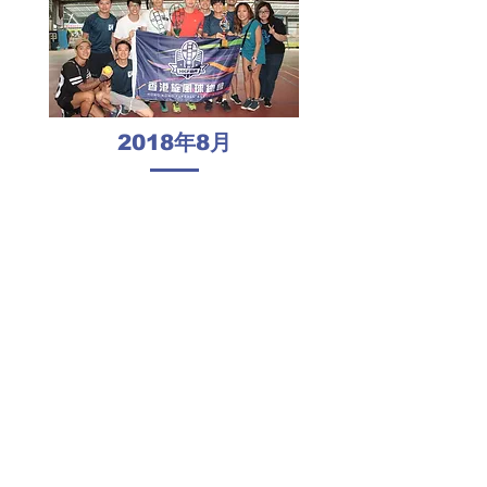
2018
年
8
月
岑智榮會長帶領首支香港旋風球代表隊到台灣嘉
義巿，參與「2018台灣旋風球年度大賽暨國際邀
請賽」，本會代表隊於六人團體賽中獲得季軍，
為香港獲得重要的國際獎項。
2019
年
4
月