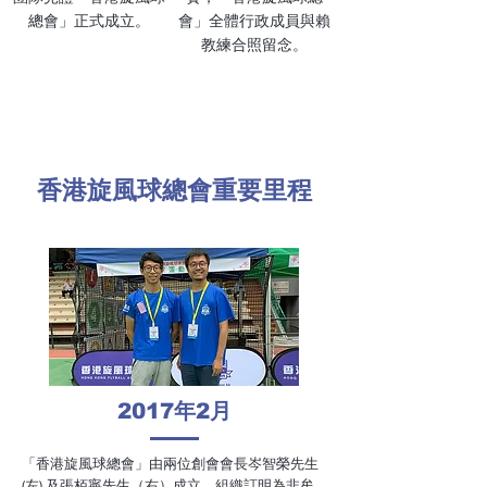
總會」正式成立。
會」全體行政成員與賴
教練合照留念。
香港旋風球總會重要里程
2017
年
2
月
「香港旋風球總會」由兩位創會會長岑智榮先生
(左) 及張栢寧先生（右）成立，組織訂明為非牟