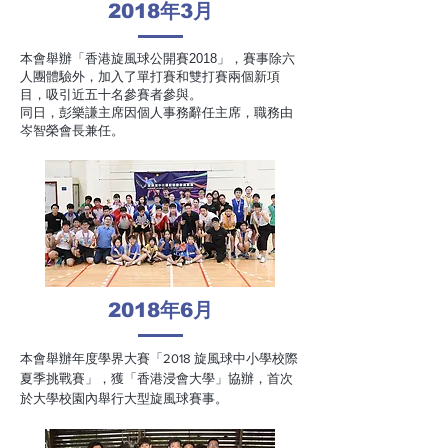
2018
年
3
月
本會舉辦「香港旋風球公開賽2018」，賽事除六
人團體驗外，加入了單打賽和雙打賽兩個新項
目，吸引近五十名參賽者參與。
同日，彭樂謙主席因個人事務辭任主席，職務由
岑智榮會長兼任。
2018
年
6
月
本會舉辦年度學界大賽「2018 旋風球中小學校際
夏季挑戰賽」，獲「香港浸會大學」協辦，首次
於大學校園內舉行大型旋風球賽事。