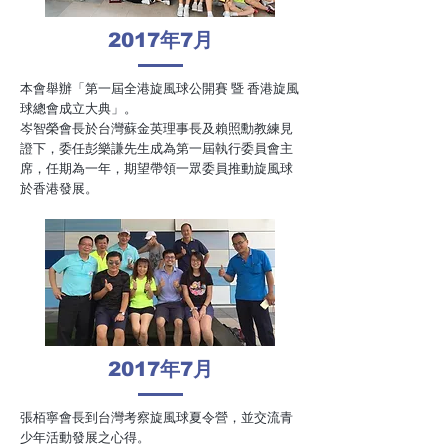
2017
年
7
月
本會舉辦「第一屆全港旋風球公開賽 暨 香港旋風
球總會成立大典」。
岑智榮會長於台灣蘇金英理事長及賴照勳教練見
證下，委任彭樂謙先生成為第一屆執行委員會主
席，任期為一年，期望帶領一眾委員推動旋風球
於香港發展。
2017
年
7
月
張栢寧會長到台灣考察旋風球夏令營，並交流青
少年活動發展之心得。