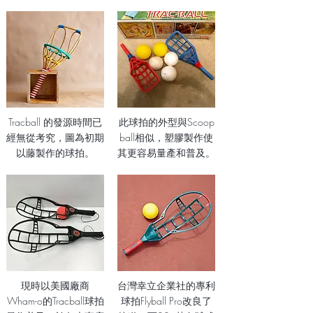
Tracball 的發源時間已
此球拍的外型與S
coop
經無從考究，圖為初期
ball相似，塑膠製作使
以藤製作的球拍。
其更容易量產和普及。
現時以美國廠商
台灣幸立企業社的專利
Wham-o的Tracball球拍
球拍Flyball Pro改良了