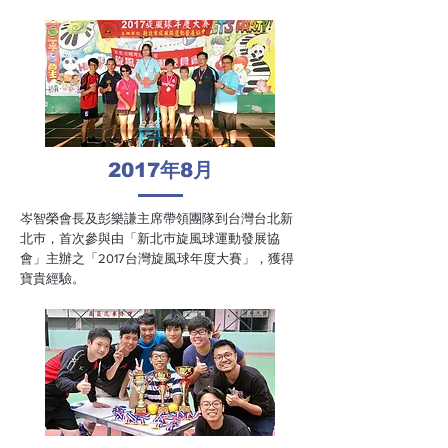
2017
年
8
月
岑智榮會長及彭樂謙主席帶領團隊到台灣台北新
北巿，首次參與由「新北巿旋風球運動發展協
會」主辦之「2017台灣旋風球年度大賽」，獲得
寶貴經驗。