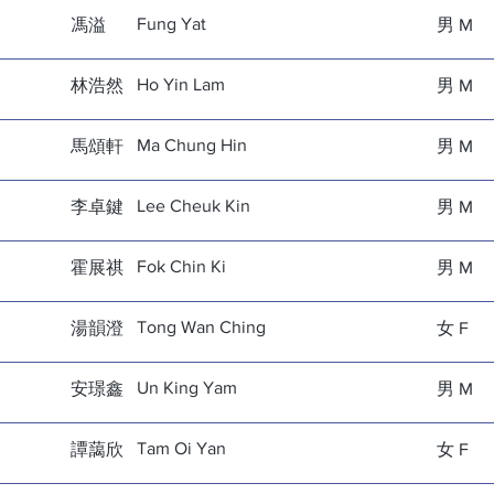
Fung Yat
馮溢
男 M
Ho Yin Lam
林浩然
男 M
Ma Chung Hin
馬頌軒
男 M
Lee Cheuk Kin
李卓鍵
男 M
Fok Chin Ki
霍展祺
男 M
Tong Wan Ching
湯韻澄
女 F
Un King Yam
安璟鑫
男 M
Tam Oi Yan
譚藹欣
女 F