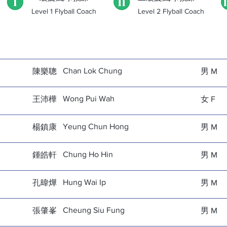
Level 1 Flyball Coach
Level 2 Flyball Coach
數
性別
姓名
vl.
Gender
​Name
Chan Lok Chung
陳樂聰
男 M
Wong Pui Wah
王沛樺
女 F
Yeung Chun Hong
楊鎮康
男 M
Chung Ho Hin
鍾皓軒
男 M
Hung Wai Ip
孔暐燁
男 M
Cheung Siu Fung
張肇峯
男 M