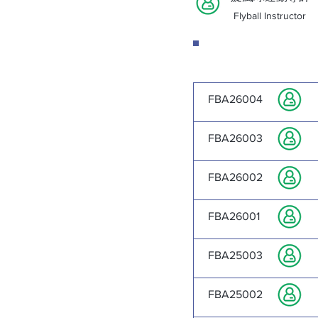
Flyball Instructor
教練級
註冊編號
Coach L
Reg. No.
FBA26004
FBA26003
FBA26002
FBA26001
FBA25003
FBA25002