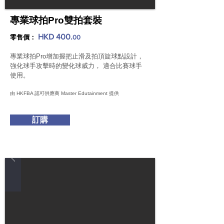
專業球拍Pro雙拍套裝
HKD 400.
零售價：
00
專業球拍Pro增加握把止滑及拍頂旋球點設計，
強化球手攻擊時的變化球威力， 適合比賽球手
使用。
由 HKFBA 認可供應商 Master Edutainment 提供
訂購