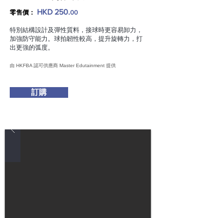
HKD 25
0.
零售價：
00
特別結構設計及彈性質料，接球時更容易卸力，
加強防守能力。球拍韌性較高，提升旋轉力，打
出更強的弧度。
由 HKFBA 認可供應商 Master Edutainment 提供
訂購