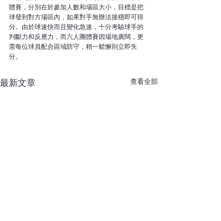
體賽，分別在於參加人數和場區大小，目標是把
球發到對方場區內，如果對手無辦法接穩即可得
分。由於球速快而且變化急速，十分考驗球手的
判斷力和反應力，而六人團體賽因場地廣闊，更
需每位球員配合區域防守，稍一鬆懈則立即失
分。 
查看全部
最新文章