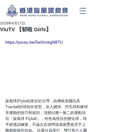
2019年4月17日
ViuTV 【郁啦 Girls】
https://youtu.be/5wVcnkgN87U
旋風球(Flyball)來自於台灣，由傳統美國玩具
Tracball的球拍作原型，加入網球、羽毛球和棒球
等運動的技巧和規則，演變出獨一無二的運動項
目「旋風球 Flyball」，特色為悅目的變化球，球
手經過訓練後，不論左右側彎或者曲墜甚至乎上
飄都能操控自如。 比賽分為單打、雙打和六人團