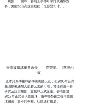
一塊拍，一個球，容易上手亦可單打或團隊對
賽，更能投出高速旋動的「鬼影變幻球」。
香港旋風球總會會長— —岑智榮。（李澤彤
攝）
 原本只為傳接球的傳統美國玩意，但2005年台灣
賴照勳教練加入競賽元素的可能，其後經過一番
研究及設定規則，旋風球正式誕生。香港則於
2017年正式引入旋風球，由岑智榮創立香港旋風
球總會，於不同學校、社區進行推廣。 