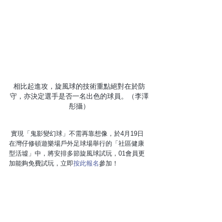
相比起進攻，旋風球的技術重點絕對在於防
守，亦決定選手是否一名出色的球員。（李澤
彤攝）
 實現「鬼影變幻球」不需再靠想像，於4月19日
在灣仔修頓遊樂場戶外足球場舉行的「社區健康
型活墟」中，將安排多節旋風球試玩，01會員更
加能夠免費試玩，立即
按此報名
參加！ 
文章來源： 
http://bit.ly/2v93wOL 
查看全部
最新文章