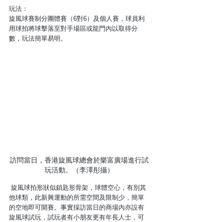
玩法：
旋風球賽制分團體賽（6對6）及個人賽，球員利
用球拍將球擊落至對手場區或龍門內以取得分
數，玩法簡單易明。
訪問當日，香港旋風球總會於樂富廣場進行試
玩活動。（李澤彤攝）
 旋風球拍形狀似鎖匙形骨架，球體空心，有別其
他球類，此新興運動的所需空間及限制少，簡單
的空地即可開賽。事實採訪當日的商場內亦設有
旋風球試玩，試玩者有小朋友更有年長人士，可