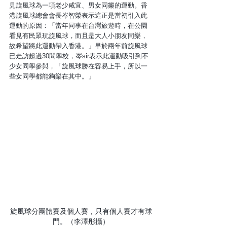
見旋風球為一項老少咸宜、男女同樂的運動。香
港旋風球總會會長岑智榮表示這正是當初引入此
運動的原因：「當年同事在台灣旅遊時，在公園
看見有民眾玩旋風球，而且是大人小朋友同樂，
故希望將此運動帶入香港。」早於兩年前旋風球
已走訪超過30間學校，岑sir表示此運動吸引到不
少女同學參與，「旋風球勝在容易上手，所以一
些女同學都能夠樂在其中。」 
旋風球分團體賽及個人賽，只有個人賽才有球
門。（李澤彤攝）