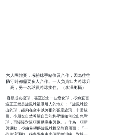
六人團體賽，考驗球手站位及合作，因為往往
防守時都需要多人合作。一人負責卸力將球升
高，另一名球員將球接住。（李澤彤攝）
 容易成功投球，甚至投出一些變化球，岑sir直言
這正正就是旋風球最吸引人的地方：「旋風球投
出的球，能夠在空中以誇張的弧度旋飛，非常炫
目。小朋友自然希望自己能夠學懂如何投出急彎
球，再慢慢對這項運動產生興趣。」作為一項新
興運動，岑sir希望將旋風球推至教育層面：「一
些主流運動，很多學生由小便開始訓練。對於一