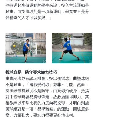
些較遲起步做運動的學生來說，投入主流運動是
難事。而旋風球則是一項新運動，畢竟並不是骨
骼精奇的人才可以參與。」 
投球容易   防守要求卸力技巧
事實記者亦有試玩機會，投出側彎球、曲墜球絕
不是難事，「鬼影變幻球」亦非不可能。然而，
旋風球最有難度卻是防守，由於球拍硬身，抵擋
對手投球時容易將球彈走，故必須懂得卸力。其
後教練以平常比賽的力度向我投球，才明白到旋
風球絕對是一項「易學難精」的運動，因弧度多
變、力量強大，要卸力得要更好地技術。