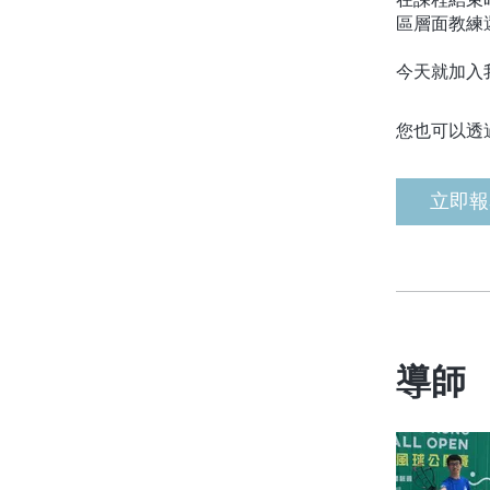
區層面教練
今天就加入
您也可以透
立即報
導師