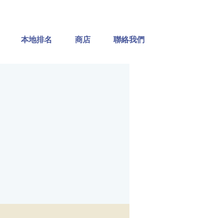
本地排名
商店
聯絡我們